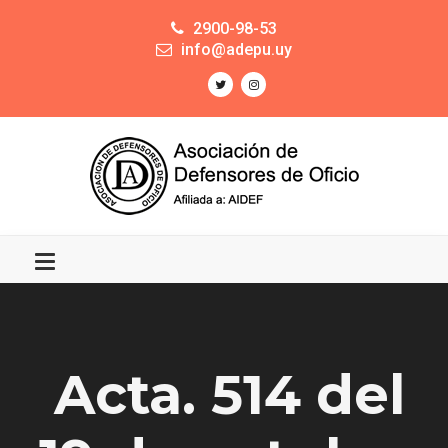
2900-98-53
info@adepu.uy
Acta. 514 del