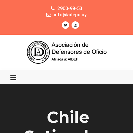
2900-98-53
info@adepu.uy
Chile