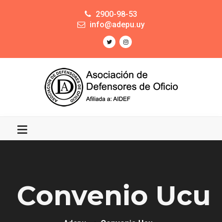
2900-98-53
info@adepu.uy
Convenio Ucu