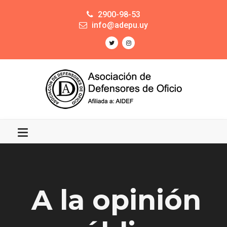
2900-98-53
info@adepu.uy
A la opinión