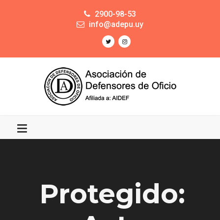
2900-98-53
info@adepu.uy
Protegido: