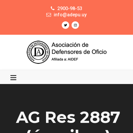
2900-98-53
info@adepu.uy
AG Res 2887