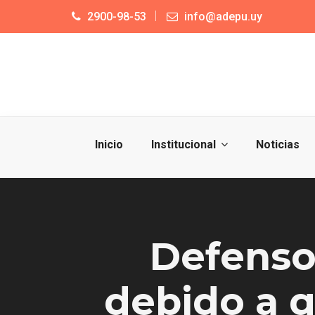
2900-98-53
info@adepu.uy
Inicio
Institucional
Noticias
Defensor
debido a q