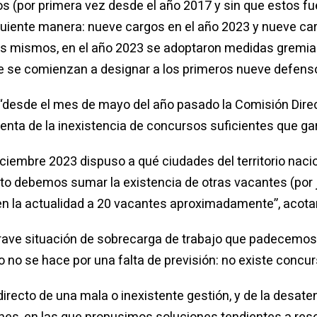
 (por primera vez desde el año 2017 y sin que estos fue
guiente manera: nueve cargos en el año 2023 y nueve ca
los mismos, en el año 2023 se adoptaron medidas gremial
que se comienzan a designar a los primeros nueve defens
“desde el mes de mayo del año pasado la Comisión Direc
enta de la inexistencia de concursos suficientes que ga
iciembre 2023 dispuso a qué ciudades del territorio nacio
esto debemos sumar la existencia de otras vacantes (por
n la actualidad a 20 vacantes aproximadamente”, acota
rave situación de sobrecarga de trabajo que padecemos 
o se hace por una falta de previsión: no existe concurs
directo de una mala o inexistente gestión, y de la desate
nes, en las que propusimos soluciones tendientes a reso