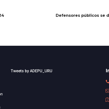
24
Defensores públicos se d
I
Tweets by ADEPU_URU
ón
s