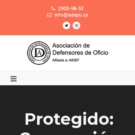
2900-98-53
info@adepu.uy
Protegido: