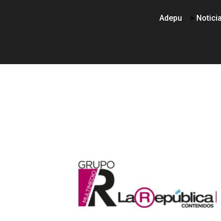
Adepu
>
Notici