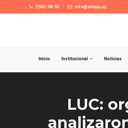
2900-98-53
info@adepu.uy
Inicio
Institucional
Noticias
LUC: or
analizaro