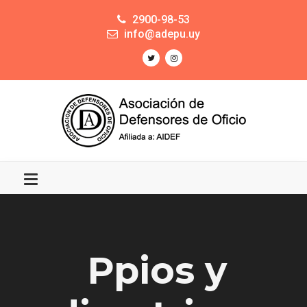
2900-98-53
info@adepu.uy
Ppios y