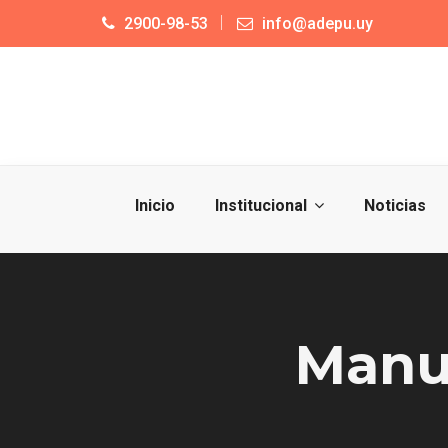
2900-98-53
info@adepu.uy
Inicio
Institucional
Noticias
Manu