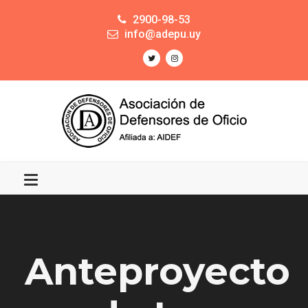
2900-98-53
info@adepu.uy
Anteproyecto