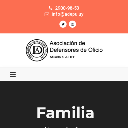
2900-98-53
info@adepu.uy
Familia