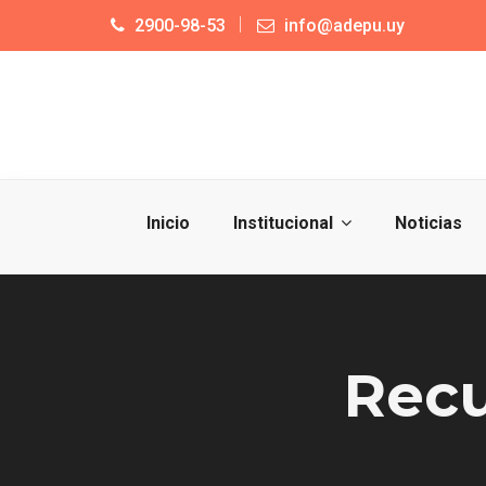
2900-98-53
info@adepu.uy
Inicio
Institucional
Noticias
Recu