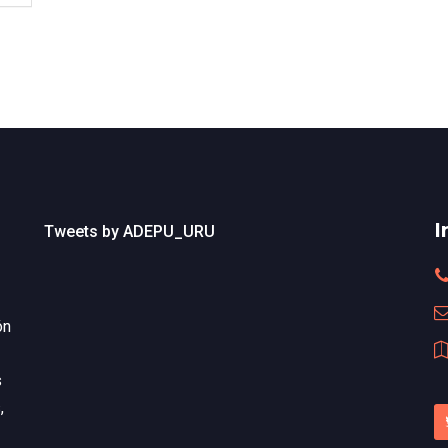
I
Tweets by ADEPU_URU
ón
s
,