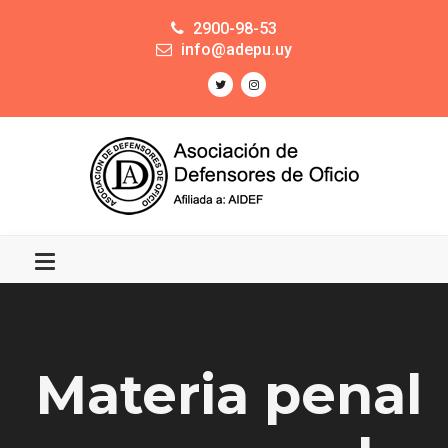
2900-98-53
info@adepu.uy
Materia penal