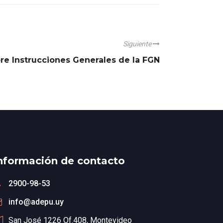
Siguiente
bre Instrucciones Generales de la FGN
nformación de contacto
2900-98-53
info@adepu.uy
San José 1226 Of.408, Montevideo