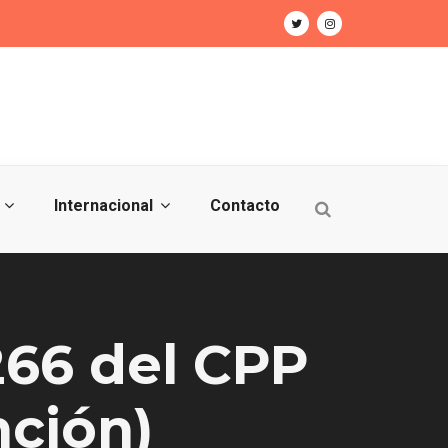
Internacional
Contacto
266 del CPP
nción)