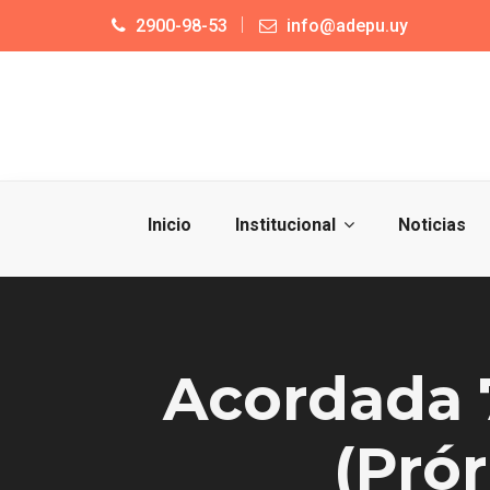
2900-98-53
info@adepu.uy
Inicio
Institucional
Noticias
Acordada 7
(Pró