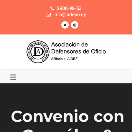
2900-98-53
info@adepu.uy
Convenio con