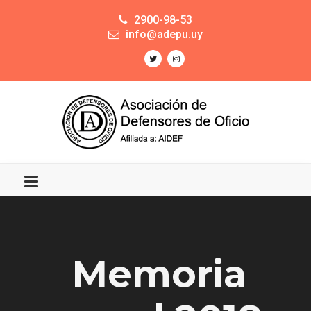
2900-98-53
info@adepu.uy
Memoria