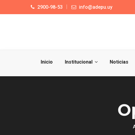
2900-98-53
info@adepu.uy
Inicio
Institucional
Noticias
O