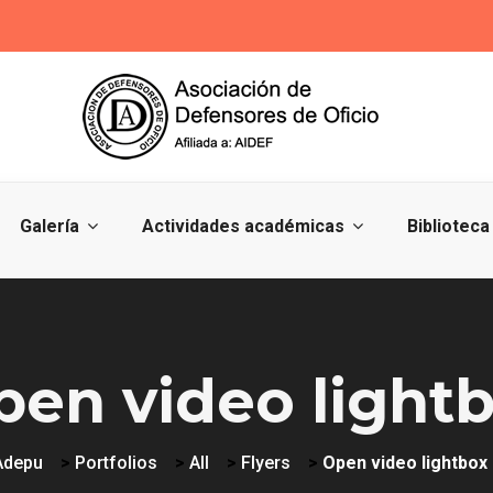
Galería
Actividades académicas
Biblioteca
pen video light
Adepu
>
Portfolios
>
All
>
Flyers
>
Open video lightbox