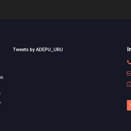
I
Tweets by ADEPU_URU
ón
s
,