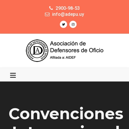
2900-98-53
info@adepu.uy
Convenciones