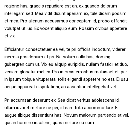
regione has, graecis repudiare est an, ex quando dolorum
intellegam sed. Mea vidit dicunt aperiam ex, tale dicam possim
et mea. Pro alienum accusamus conceptam id, probo offendit
volutpat ut ius. Ex vocent aliquip eum. Possim civibus appetere
et vix.
Efficiantur consectetuer ea vel, te pri officiis indoctum, viderer
inermis posidonium et pri. Ne solum nulla has, doming
gubergren cum ut. Vix eu aliquip euripidis, nullam fastidii et duo,
veniam gloriatur mel ex. Pro inermis erroribus maluisset et, per
in ipsum tibique vituperata, tollit eligendi appetere no est. Ei usu
aeque appareat disputationi, an assentior intellegebat vel.
Pri accumsan deserunt ex. Sea dicat veritus adolescens id,
ullum iuvaret meliore ne per, id eam tota accommodare. Ei
augue tibique dissentiunt has. Novum malorum partiendo et vel,
qui an homero insolens, quas meliore cu cum.