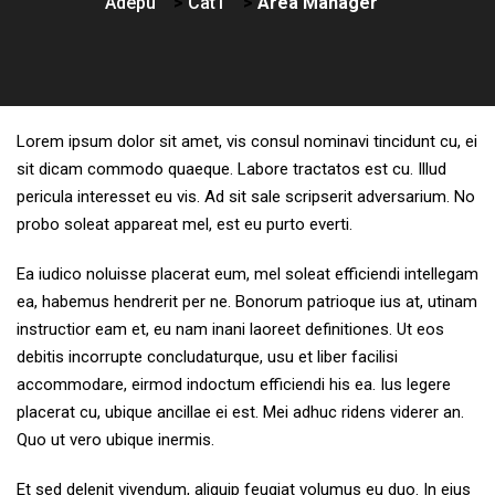
Adepu
>
Cat1
>
Area Manager
Lorem ipsum dolor sit amet, vis consul nominavi tincidunt cu, ei
sit dicam commodo quaeque. Labore tractatos est cu. Illud
pericula interesset eu vis. Ad sit sale scripserit adversarium. No
probo soleat appareat mel, est eu purto everti.
Ea iudico noluisse placerat eum, mel soleat efficiendi intellegam
ea, habemus hendrerit per ne. Bonorum patrioque ius at, utinam
instructior eam et, eu nam inani laoreet definitiones. Ut eos
debitis incorrupte concludaturque, usu et liber facilisi
accommodare, eirmod indoctum efficiendi his ea. Ius legere
placerat cu, ubique ancillae ei est. Mei adhuc ridens viderer an.
Quo ut vero ubique inermis.
Et sed delenit vivendum, aliquip feugiat volumus eu duo. In eius