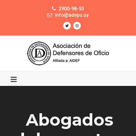
2900-98-53
info@adepu.uy
Abogados