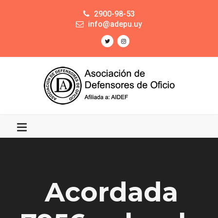
2900-98-53
info@adepu.uy
Acordada