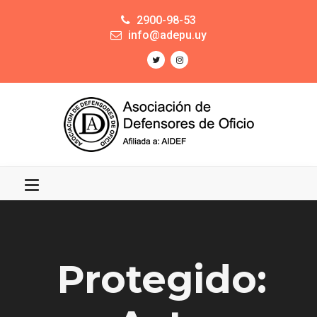
2900-98-53
info@adepu.uy
Protegido: