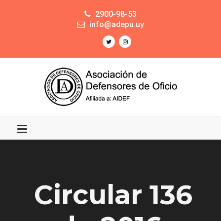
2900-98-53
info@adepu.uy
Circular 136