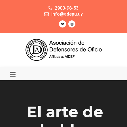
2900-98-53
info@adepu.uy
El arte de