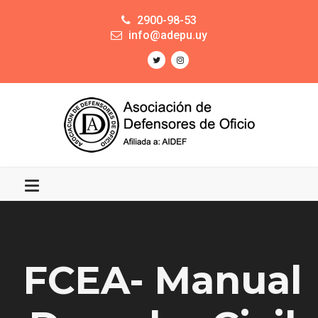
2900-98-53
info@adepu.uy
FCEA- Manual