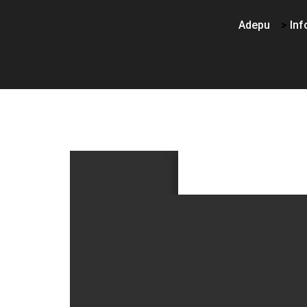
Adepu
>
In