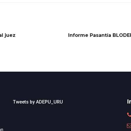
l juez
Informe Pasantía BLODEP
I
Tweets by ADEPU_URU
ón