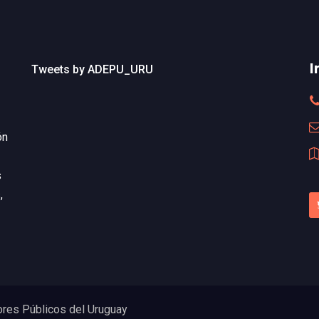
I
Tweets by ADEPU_URU
ón
s
,
res Públicos del Uruguay