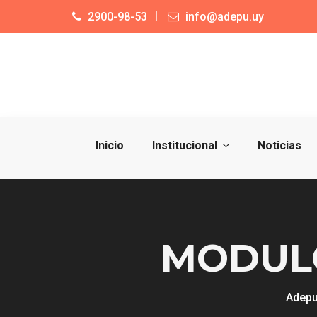
2900-98-53
info@adepu.uy
Inicio
Institucional
Noticias
MODULO 
Adep