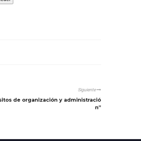
Siguiente
itos de organización y administració
n”