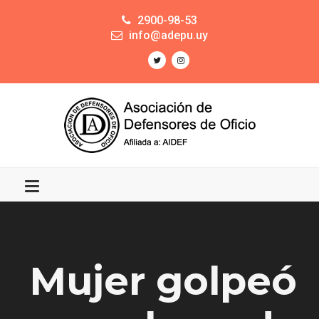
2900-98-53
info@adepu.uy
Mujer golpeó