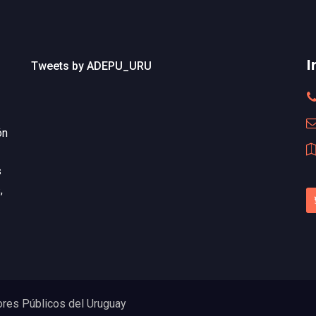
I
Tweets by ADEPU_URU
ón
s
,
res Públicos del Uruguay