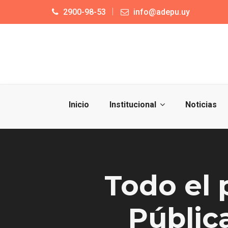
2900-98-53
info@adepu.uy
Inicio
Institucional
Noticias
Todo el 
Públic