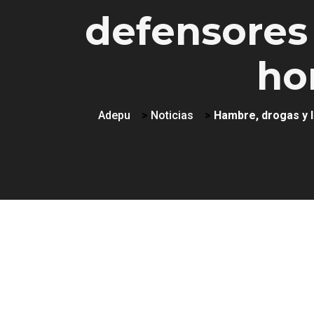
defensores 
ho
Adepu
>
Noticias
>
Hambre, drogas y l