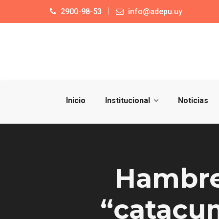
2900-98-53
info@adepu.uy
Inicio
Institucional
Noticias
Hambre,
“catacum