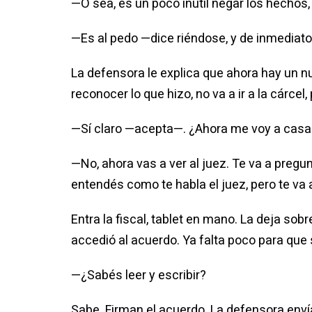
—O sea, es un poco inútil negar los hechos
—Es al pedo —dice riéndose, y de inmediato
La defensora le explica que ahora hay un nu
reconocer lo que hizo, no va a ir a la cárcel,
—Sí claro —acepta—. ¿Ahora me voy a casa
—No, ahora vas a ver al juez. Te va a pregu
entendés como te habla el juez, pero te va 
Entra la fiscal, tablet en mano. La deja so
accedió al acuerdo. Ya falta poco para que 
—¿Sabés leer y escribir?
Sabe. Firman el acuerdo. La defensora envía