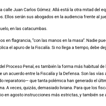
a calle Juan Carlos Gómez. Allá está la otra mitad del eq
. Ellos serán sus abogados en la audiencia frente al jue
suelo, en las catacumbas.
dos en flagrancia, “con las manos en la masa”. Nadie pu
plica el apuro de la Fiscalía. Si no llega a tiempo, debe d
el Proceso Penal, es también la forma más habitual de 
te un acuerdo entre la Fiscalía y la Defensa. Son las vía
o reparatorio— que tanta polémica han generado el últi
a. A veces, quizás, demasiado liviana. Para que los fis
 dio en agosto instrucciones más estrictas, y también se 